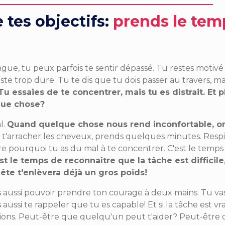
 tes objectifs:
p
rends le tem
gue, tu peux parfois te sentir dépassé. Tu restes motivé
uste trop dure. Tu te dis que tu dois passer au travers, ma
u essaies de te concentrer, mais tu es distrait. Et p
lque chose?
l.
Quand quelque chose nous rend inconfortable, o
e t'arracher les cheveux, prends quelques minutes. Respi
re pourquoi tu as du mal à te concentrer. C'est le temps
st le temps de reconnaître que la tâche est difficile
nête t'enlèvera déjà un gros poids!
s aussi pouvoir prendre ton courage à deux mains. Tu va
aussi te rappeler que tu es capable! Et si la tâche est v
lutions. Peut-être que quelqu'un peut t'aider? Peut-être