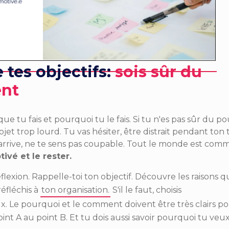
 tes objectifs:
s
ois sûr du
ent
que tu fais et pourquoi tu le fais. Si tu n'es pas sûr du p
t trop lourd. Tu vas hésiter, être distrait pendant ton tr
'arrive, ne te sens pas coupable. Tout le monde est comm
ivé et le rester.
xion. Rappelle-toi ton objectif. Découvre les raisons qu
réfléchis à
ton organisation.
S'il le faut, choisis
. Le pourquoi et le comment doivent être très clairs pour
t A au point B. Et tu dois aussi savoir pourquoi tu veux