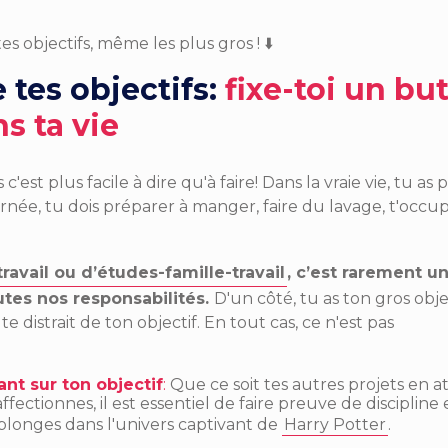
tes objectifs, même les plus gros !
⬇️
 tes objectifs:
fixe-toi un but
s ta vie
st plus facile à dire qu'à faire! Dans la vraie vie, tu as 
urnée, tu dois préparer à manger, faire du lavage, t'occu
ravail ou d’études-famille-travail
, c’est rarement u
utes nos responsabilités.
D'un côté, tu as ton gros obje
te distrait de ton objectif. En tout cas, ce n'est pas
ant sur ton objectif
:
Que ce soit tes autres projets en a
fectionnes, il est essentiel de faire preuve de discipline 
longes dans l'univers captivant de
Harry Potter
.