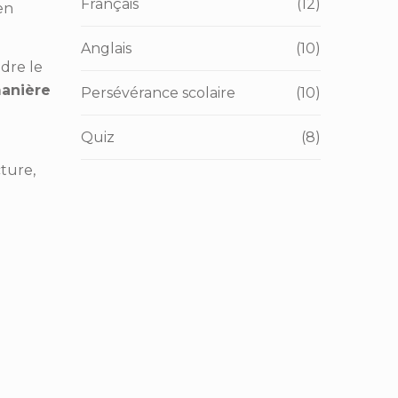
Français
(12)
en
Anglais
(10)
dre le
manière
Persévérance scolaire
(10)
Quiz
(8)
cture,