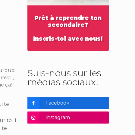
Prêt à reprendre ton
secondaire?
Inscris-toi avec nous!
ourquoi
Suis-nous sur les
avail,
médias sociaux!
e ça!
Facebook
i te
Instagram
 toi. Il
 te