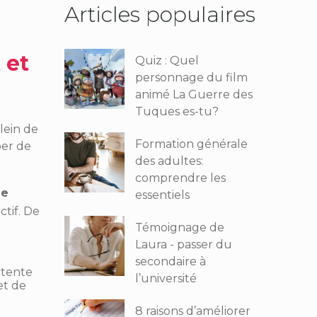
Articles populaires
 et
Quiz : Quel
personnage du film
animé La Guerre des
Tuques es-tu?
plein de
Formation générale
per de
des adultes:
comprendre les
ne
essentiels
ctif. De
Témoignage de
Laura - passer du
secondaire à
ttente
l’université
et de
8 raisons d’améliorer