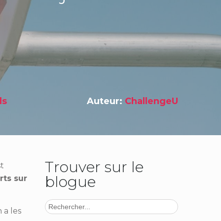
ls
Auteur:
ChallengeU
Trouver sur le
st
blogue
ts sur
 a les