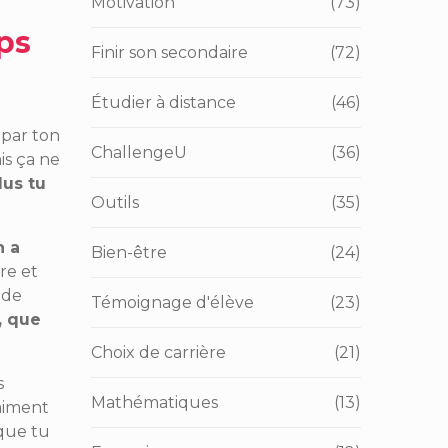
Motivation
(73)
ps
Finir son secondaire
(72)
Étudier à distance
(46)
 par ton
ChallengeU
(36)
is ça ne
lus tu
Outils
(35)
n a
Bien-être
(24)
re et
 de
Témoignage d'élève
(23)
, que
Choix de carrière
(21)
s
Mathématiques
(13)
raiment
 que tu