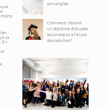
son anglais
ouve
de
u moins
Comment obtenir
un diplôme d'études
plan
secondaires à l'école
ça va
des adultes?
. En
te!
ui