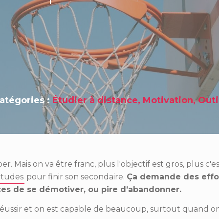
atégories :
Étudier à distance
,
Motivation
,
Outi
er. Mais on va être franc, plus l'objectif est gros, plus c'e
études
pour finir son secondaire.
Ça demande des effor
ces de se démotiver, ou pire d’abandonner.
 réussir et on est capable de beaucoup, surtout quand on