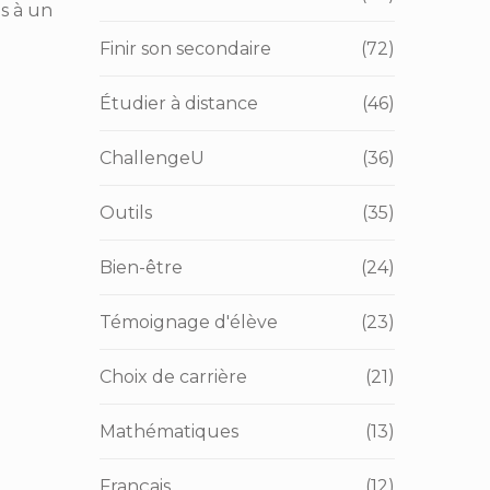
s à un
Finir son secondaire
(72)
Étudier à distance
(46)
ChallengeU
(36)
Outils
(35)
Bien-être
(24)
Témoignage d'élève
(23)
Choix de carrière
(21)
Mathématiques
(13)
Français
(12)