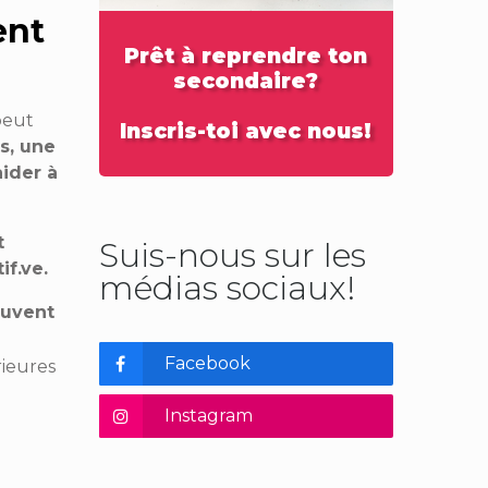
ent
Prêt à reprendre ton
secondaire?
peut
Inscris-toi avec nous!
s, une
aider à
t
Suis-nous sur les
if.ve.
médias sociaux!
euvent
Facebook
rieures
Instagram