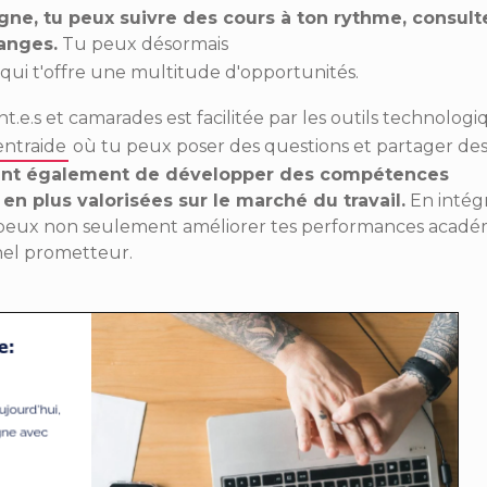
gne, tu peux suivre des cours à ton rythme, consult
hanges.
Tu peux désormais
e qui t'offre une multitude d'opportunités.
.e.s et camarades est facilitée par les outils technologi
ntraide
où tu peux poser des questions et partager de
tent également de développer des compétences
en plus valorisées sur le marché du travail.
En intég
u peux non seulement améliorer tes performances acadé
nnel prometteur.