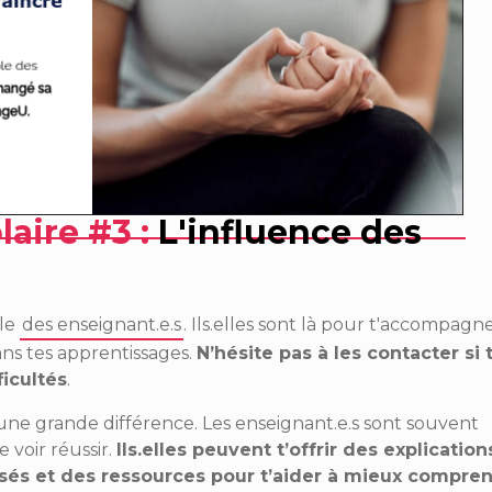
laire #3 :
L'influence des
ôle
des enseignant.e.s
. Ils.elles sont là pour t'accompagn
ns tes apprentissages.
N’hésite pas à les contacter si 
ficultés
.
 une grande différence. Les enseignant.e.s sont souvent
 voir réussir.
Ils.elles peuvent t’offrir des explication
sés et des ressources pour t’aider à mieux compren