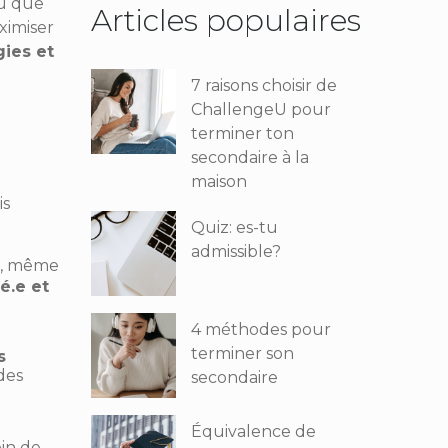
ou que
Articles populaires
ximiser
gies et
7 raisons choisir de
ChallengeU pour
terminer ton
secondaire à la
maison
is
Quiz: es-tu
admissible?
er, même
é.e et
4 méthodes pour
terminer son
s
des
secondaire
Équivalence de
oin de