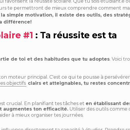
ui favorisent la réussite scolaire. Que tu sois étudiant.e 
cteurs te permettront de mieux comprendre comment ma
a simple motivation, il existe des outils, des straté
a différence!
laire #1
: Ta réussite est ta
rtie de toi et des habitudes que tu adoptes
. Voici tro
t ton moteur principal. C'est ce qui te pousse à persévér
es objectifs
clairs et atteignables, tu restes concentr
st crucial. En planifiant tes tâches et
en établissant de
 et augmentes ton efficacité.
Utiliser des outils comme 
aider à mieux organiser tes journées.
e influence directement ta capacité à étudier. Prendre s