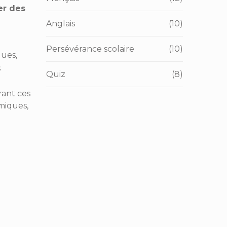
er des
Anglais
(10)
Persévérance scolaire
(10)
ques,
s
Quiz
(8)
rant ces
miques,