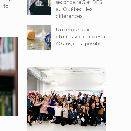
secondaire 5 et DES
 —
te
au Québec : les
différences
Un retour aux
études secondaires à
40 ans, c’est possible!