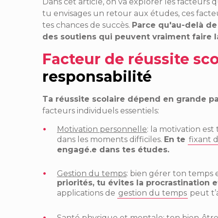
Dans cet article, on va explorer les facteurs q
tu envisages un retour aux études, ces fa
tes chances de succès.
Parce qu'au-delà de l
des soutiens qui peuvent vraiment faire l
Facteur de réussite sco
responsabilité
Ta réussite scolaire dépend en grande pa
facteurs individuels essentiels:
Motivation personnelle
: la motivation es
dans les moments difficiles.
En te
fixant d
engagé.e dans tes études.
Gestion du temps
: bien gérer ton temps e
priorités, tu évites la procrastination
applications de
gestion du temps
peut t’
Santé physique et mentale
: ton bien-êtr