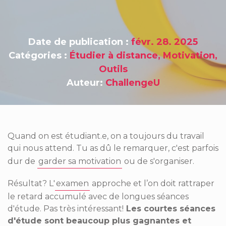
Date de publication :
févr. 28. 2025
Catégories :
Étudier à distance
,
Motivation
,
Outils
Auteur:
ChallengeU
Quand on est étudiant.e, on a toujours du travail
qui nous attend. Tu as dû le remarquer, c'est parfois
dur de
garder sa motivation
ou de s'organiser.
Résultat? L'
examen
approche et l’on doit rattraper
le retard accumulé avec de longues séances
d'étude. Pas très intéressant!
Les courtes séances
d'étude sont beaucoup plus gagnantes et