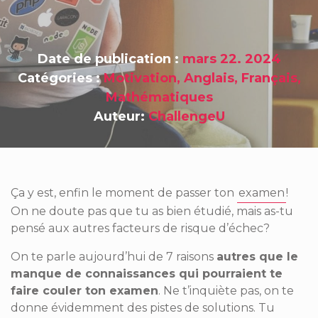
Date de publication :
mars 22. 2024
Catégories :
Motivation
,
Anglais
,
Français
,
Mathématiques
Auteur:
ChallengeU
Ça y est, enfin le moment de passer ton
examen
!
On ne doute pas que tu as bien étudié, mais as-tu
pensé aux autres facteurs de risque d’échec?
On te parle aujourd’hui de 7 raisons
autres que le
manque de connaissances qui pourraient te
faire couler ton examen
. Ne t’inquiète pas, on te
donne évidemment des pistes de solutions. Tu