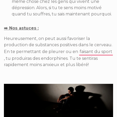
même chose chez les gens qui vivent une
dépression. Alors, si tu te sens moins motivé
quand tu souffres, tu sais maintenant pourquoi.
➡️ Nos astuces ­­:
Heureusement, on peut aussi favoriser la
production de substances positives dans le cerveau.
En te permettant de pleurer ou en
faisant du sport
, tu produiras des endorphines. Tu te sentiras
rapidement moins anxieux et plus libéré!