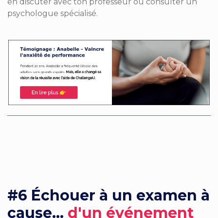
en discuter avec ton professeur ou consulter un
psychologue spécialisé
.
#6
Échouer à un examen à
cause...
d'u
n événement