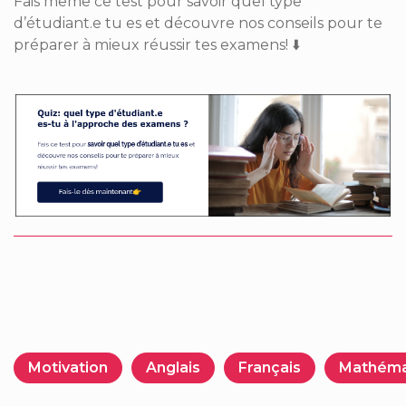
Fais même ce test pour savoir quel type
d’étudiant.e tu es et découvre nos conseils pour te
préparer à mieux réussir tes examens!
⬇️
Motivation
Anglais
Français
Mathéma