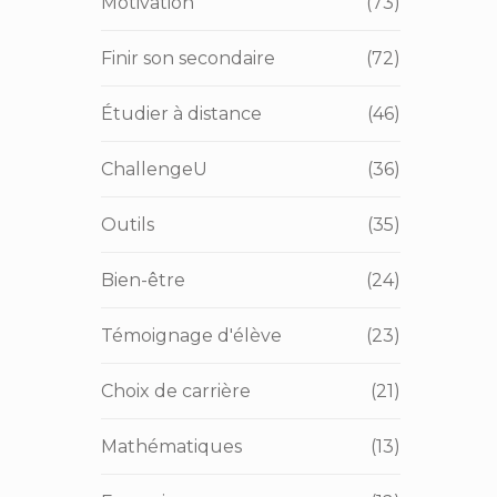
Motivation
(73)
Finir son secondaire
(72)
Étudier à distance
(46)
ChallengeU
(36)
Outils
(35)
Bien-être
(24)
Témoignage d'élève
(23)
Choix de carrière
(21)
Mathématiques
(13)