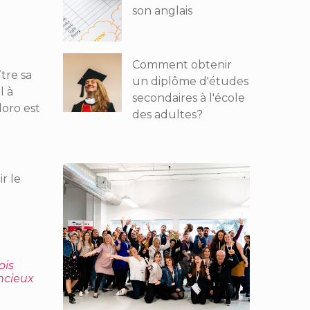
son anglais
Comment obtenir
tre sa
un diplôme d'études
l à
secondaires à l'école
doro est
des adultes?
ir le
dois
encieux