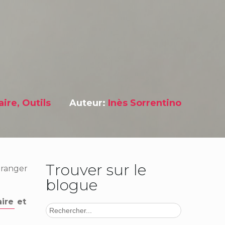
aire
,
Outils
Auteur:
Inès Sorrentino
Trouver sur le
e ranger
blogue
ire
et