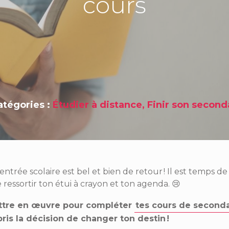
cours
atégories :
Étudier à distance
,
Finir son second
entrée scolaire est bel et bien de retour ! Il est temps d
 ressortir ton étui à crayon et ton agenda. 😢
mettre en œuvre pour compléter
tes cours de seconda
pris la décision de changer ton destin !