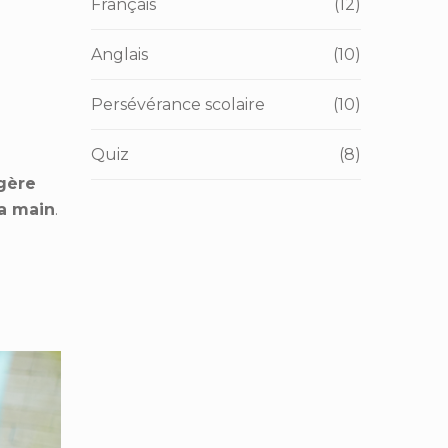
Français
(12)
Anglais
(10)
Persévérance scolaire
(10)
Quiz
(8)
gère
la main
.