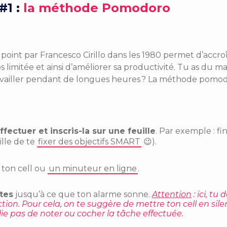
1 :
la méthode Pomodoro
point par
Francesco Cirillo
dans les 1980 permet d’accroî
imitée et ainsi d’améliorer sa productivité. Tu as du ma
 travailler pendant de longues heures ? La méthode pomo
fectuer et inscris-la sur une feuille
. Par exemple : fin
ille de te
fixer des objectifs SMART
😉).
 ton cell ou
un minuteur en ligne
.
tes
jusqu’à ce que ton alarme sonne.
Attention
: ici, tu 
tion. Pour cela, on te suggère de mettre ton cell en sil
lie pas de noter ou cocher la tâche effectuée.