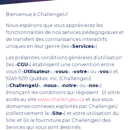
Bienvenue à ChallengeU!
Nous espérons que vous apprécierez les
fonctionnalités de nos services pédagogiques et
de transfert des connaissances interactifs
uniques en leur genre (les «
Services
»).
Les présentes conditions générales d’utilisation
(les «
CGU
») établissent une convention entre
vous (l’«
Utilisateur
», «
vous
», «
votre
» ou «
vos
») et
9249-9219 Québec inc. (ChallengeU)
(«
ChallengeU
», «
nous
», «
notre
» ou «
nos
»)
énonçant les conditions qui régissent : (i) votre
accès au site
www.challengeu.ca
et aux sous-
domaines connexes exploités par ChallengeU
(collectivement le «
Site
») et votre utilisation du
Site; et (ii) la fourniture par ChallengeU des
Services qui vous sont destinés.