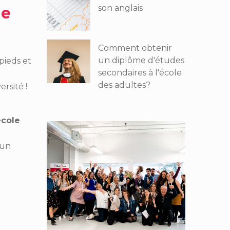
son anglais
de
Comment obtenir
un diplôme d'études
 pieds et
secondaires à l'école
des adultes?
versité
!
école
 un