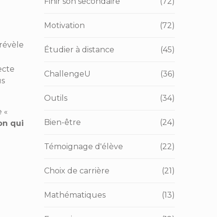
Finir son secondaire
(72)
Motivation
(72)
révèle
Étudier à distance
(45)
ecte
ChallengeU
(36)
us
Outils
(34)
e «
Bien-être
(24)
on qui
Témoignage d'élève
(22)
Choix de carrière
(21)
Mathématiques
(13)