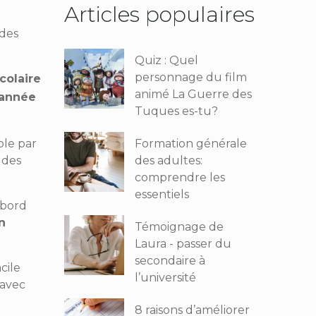
Articles populaires
 des
Quiz : Quel
personnage du film
colaire
animé La Guerre des
l’année
Tuques es-tu?
ole par
Formation générale
 des
des adultes:
comprendre les
essentiels
abord
n
Témoignage de
Laura - passer du
secondaire à
cile
l’université
 avec
8 raisons d’améliorer