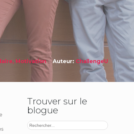
daire
,
Motivation
Auteur:
ChallengeU
Trouver sur le
blogue
te
es