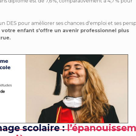
sans diplôme est de 7,6 %, comparativement à 4,7 % pour
r un DES pour améliorer ses chances d'emploi et ses pers
 votre enfant s'offre un avenir professionnel plus
crue.
hage scolaire :
l
’épanouissem